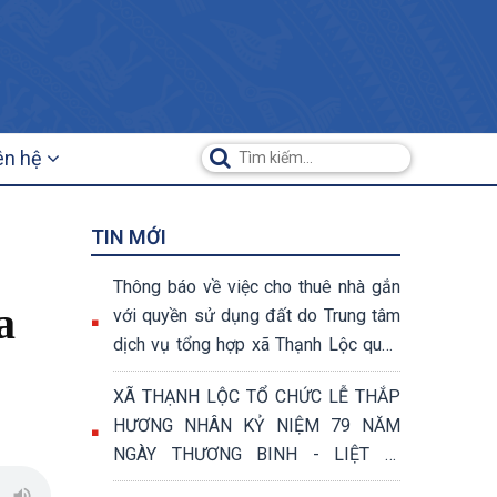
ên hệ
TIN MỚI
Thông báo về việc cho thuê nhà gắn
a
với quyền sử dụng đất do Trung tâm
dịch vụ tổng hợp xã Thạnh Lộc quản
lý, khai thác
XÃ THẠNH LỘC TỔ CHỨC LỄ THẮP
HƯƠNG NHÂN KỶ NIỆM 79 NĂM
NGÀY THƯƠNG BINH - LIỆT SĨ
(27/7/1947 - 27/7/2026)