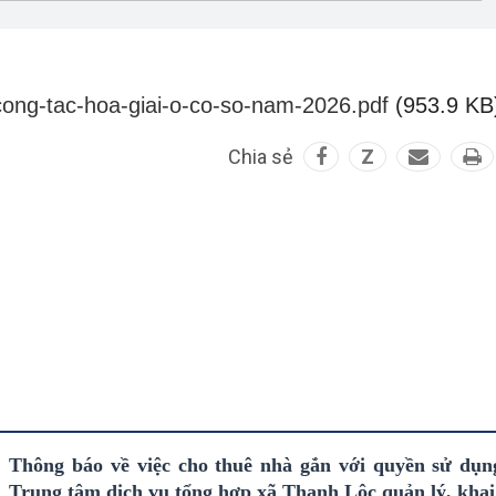
ong-tac-hoa-giai-o-co-so-nam-2026.pdf
(953.9 KB
Chia sẻ
Z
Thông báo về việc cho thuê nhà gắn với quyền sử dụn
Trung tâm dịch vụ tổng hợp xã Thạnh Lộc quản lý, khai