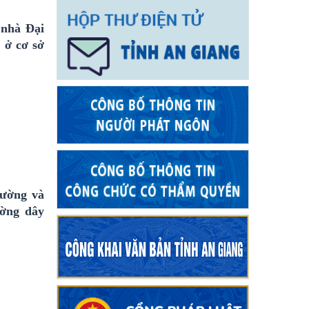
 nhà Đại
 ở cơ sở
hường và
ường dây