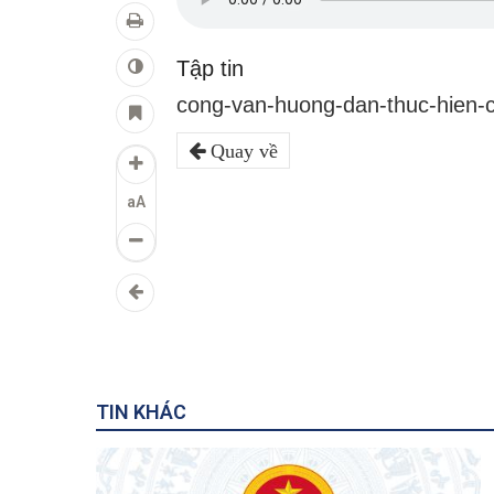
Tập tin
cong-van-huong-dan-thuc-hien-c
Quay về
aA
TIN KHÁC