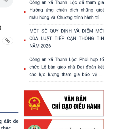
Công an xã Thạnh Lộc đã tham gia
Hưởng ứng chiến dịch những giọt
máu hồng và Chương trình hành trình
đỏ năm 2026
)
MỘT SỐ QUY ĐỊNH VÀ ĐIỂM MỚI
CỦA LUẬT TIẾP CẬN THÔNG TIN
NĂM 2026
Công an xã Thạnh Lộc: Phối hợp tổ
chức Lễ bàn giao nhà Đại đoàn kết
cho lực lượng tham gia bảo vệ an
ninh trật tự ở cơ sở trên địa bàn xã
Thạnh Lộc.
g đất do
 thác