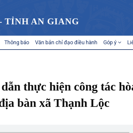
- TỈNH AN GIANG
Thông báo
Văn bản chỉ đạo điều hành
Góp ý
Li
dẫn thực hiện công tác hò
n địa bàn xã Thạnh Lộc