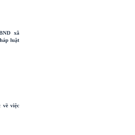
UBND xã
háp luật
về việc