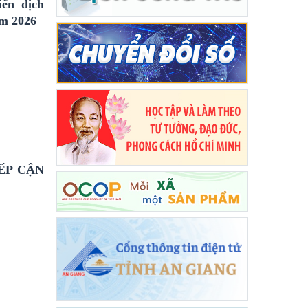
ến dịch
ăm 2026
ẾP CẬN