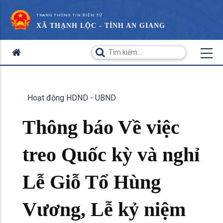
TRANG THÔNG TIN ĐIỆN TỬ
XÃ THẠNH LỘC - TỈNH AN GIANG
Hoạt động HDND - UBND
Thông báo Về việc
treo Quốc kỳ và nghỉ
Lễ Giỗ Tổ Hùng
Vương, Lễ kỷ niệm