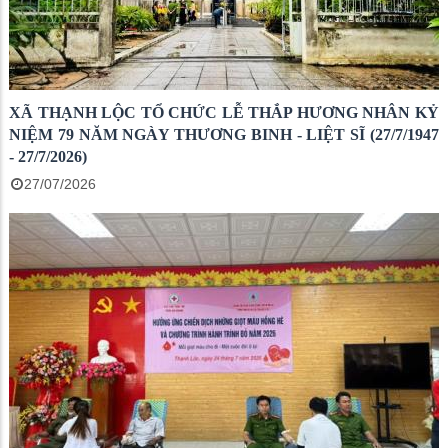
XÃ THẠNH LỘC TỔ CHỨC LỄ THẮP HƯƠNG NHÂN KỶ
NIỆM 79 NĂM NGÀY THƯƠNG BINH - LIỆT SĨ (27/7/1947
- 27/7/2026)
27/07/2026