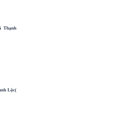
ã Thạnh
ạnh Lộc(