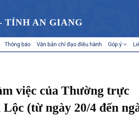
- TỈNH AN GIANG
Thông báo
Văn bản chỉ đạo điều hành
Góp ý
Li
làm việc của Thường trực
ộc (từ ngày 20/4 đến ng