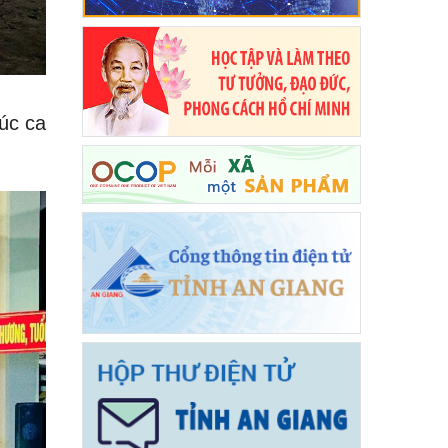
úc ca