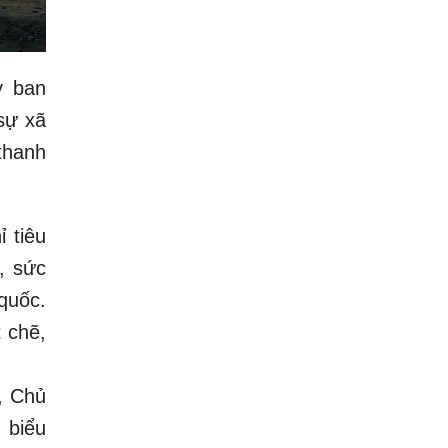
y ban
sự xã
thanh
 tiêu
, sức
quốc.
 chẽ,
, Chủ
 biểu