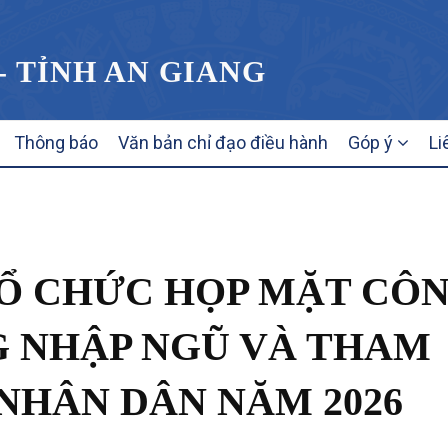
- TỈNH AN GIANG
Thông báo
Văn bản chỉ đạo điều hành
Góp ý
Li
Ổ CHỨC HỌP MẶT CÔ
G NHẬP NGŨ VÀ THAM
NHÂN DÂN NĂM 2026