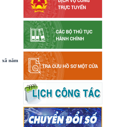
h xã năm