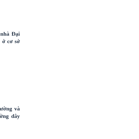
 nhà Đại
 ở cơ sở
hường và
ường dây