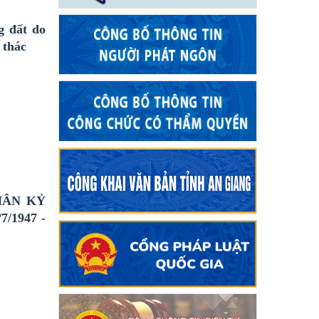
g đất do
 thác
HÂN KỶ
/1947 -